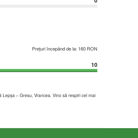
0
Prețuri începând de la: 160 RON
10
ă Lepşa – Gresu, Vrancea. Vino să respiri cel mai