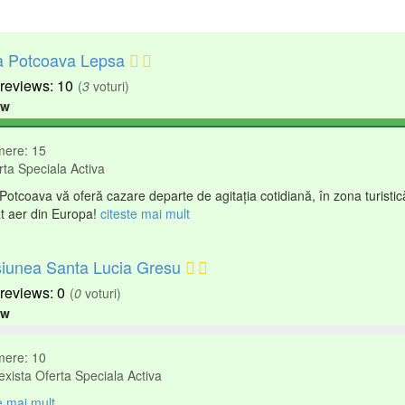
 Potcoava Lepsa
10
(
3
voturi)
ew
ere: 15
ta Speciala Activa
otcoava vă oferă cazare departe de agitaţia cotidiană, în zona turistic
t aer din Europa!
citeste mai mult
iunea Santa Lucia Gresu
0
(
0
voturi)
ew
ere: 10
xista Oferta Speciala Activa
e mai mult