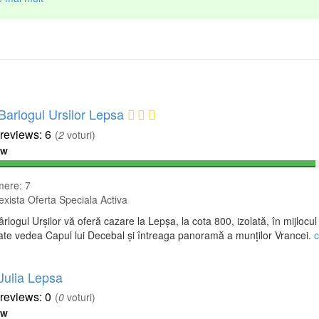
 Barlogul Ursilor Lepsa
6
(
2
voturi)
ew
ere: 7
xista Oferta Speciala Activa
ârlogul Urșilor vă oferă cazare la Lepșa, la cota 800, izolată, în mijlocul
ate vedea Capul lui Decebal și întreaga panoramă a munților Vrancei.
c
 Julia Lepsa
0
(
0
voturi)
ew