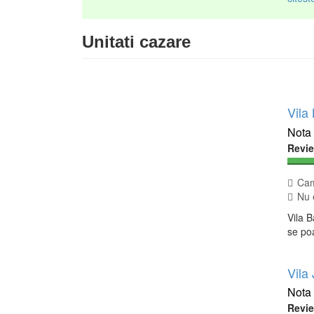
Unitati cazare
Vila
Revi
Cam
Nu e
Vila B
se po
Vila
Revi