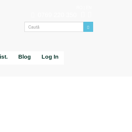
RO
|
EN
0769 220 350
st.
Blog
Log In