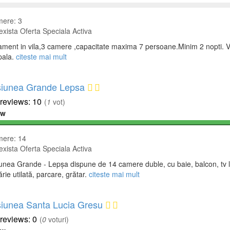
ere: 3
xista Oferta Speciala Activa
ment in vila,3 camere ,capacitate maxima 7 persoane.Minim 2 nopti. Vila
pala.
citeste mai mult
iunea Grande Lepsa
10
(
1
vot)
ew
ere: 14
xista Oferta Speciala Activa
nea Grande - Lepșa dispune de 14 camere duble, cu baie, balcon, tv led
rie utilată, parcare, grătar.
citeste mai mult
iunea Santa Lucia Gresu
0
(
0
voturi)