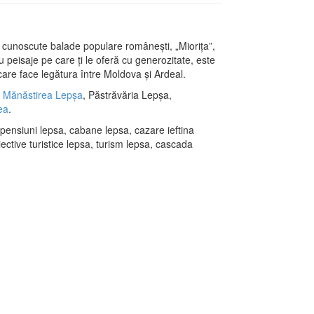
i cunoscute balade populare româneşti, „Mioriţa”,
 peisaje pe care ţi le oferă cu generozitate, este
, care face legătura între Moldova şi Ardeal.
,
Mănăstirea Lepșa
, Păstrăvăria Lepșa,
ea
.
 pensiuni lepsa, cabane lepsa, cazare ieftina
ctive turistice lepsa, turism lepsa, cascada