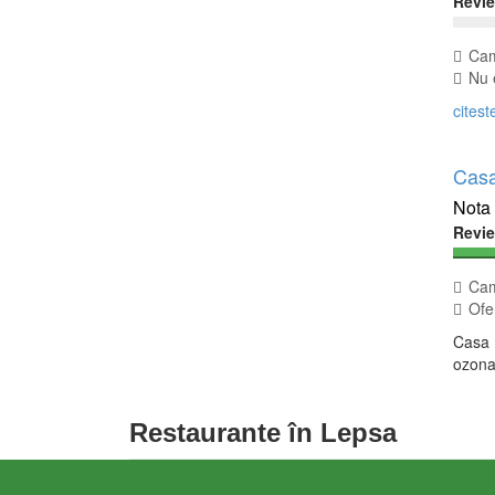
Revi
Cam
Nu e
citest
Casa
Revi
Cam
Ofer
Casa P
ozona
Restaurante în Lepsa