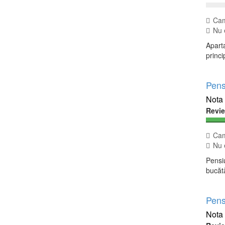
Cam
Nu e
Aparta
princi
Pens
Revi
Cam
Nu e
Pensiu
bucătă
Pens