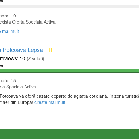
ew
ere: 10
xista Oferta Speciala Activa
e mai mult
 Potcoava Lepsa
10
(
3
voturi)
ew
ere: 15
ta Speciala Activa
otcoava vă oferă cazare departe de agitaţia cotidiană, în zona turistic
t aer din Europa!
citeste mai mult