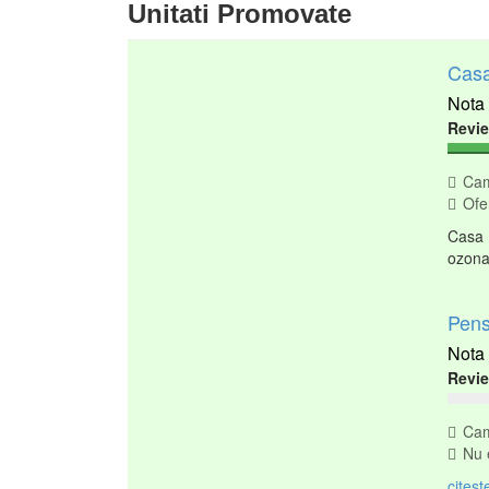
Unitati Promovate
Casa
Revi
Cam
Ofer
Casa P
ozona
Pens
Revi
Cam
Nu e
citest