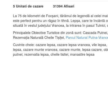
5 Unitati de cazare
31394 Afisari
La 75 de kilometri de Focşani, tărâmul de legendă al celei ma
este perfect pentru un răgaz în tihnă. Lepşa, care te încântă cu
situată în vestul judeţului Vrancea, la intrarea în pasul Tulnici
Principalele Obiective Turistice din zonă sunt: Cascada Putnei
Rezervația Naturală Cheile Tișiței,
Parcul Natural Putna-Vranc
Cuvinte cheie: cazare lepsa, cazare lepsa vrancea, vile lepsa,
lepsa, cazare munte vrancea, cazare munte, lepsa cazare, obie
putnei, rezervatia lepsa, cheile tisitei, manastire lepsa