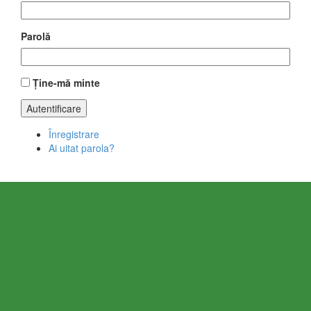
Parolă
Ține-mă minte
Autentificare
Înregistrare
Ai uitat parola?