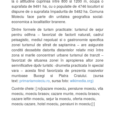
la o altitudine cuprinsa între 800 si 1200 m, ocupa o
suprafata de 9491 ha, cu o populatie de 4746 locuitori si
dispune de o suprafata împadurita de 5482 ha. Comuna
Moieciu face parte din unitatea geografica social-
economica a localitatilor branene.
Dintre formele de turism practicate: turismul de sejur
pentru odihna – favorizat de factorii naturali, cadrul
peisagistic, mediul nepoluat si o gastronomie specifica
zonei turismul de sfirsit de saptamina – are asigurate
conditii deosebite datorita distantelor relativ mici între
zona si marile concentrari urbane turismul de tranzit –
favorizat de situarea zonei în apropierea altor zone
semnificative dpdv turistic -drumetia practicata în special
vara – acesta fiind favorizata de prezenta masivelor
muntoase Bucegi si Piatra Craiului. (sursa
text:
primariamoieciu.ro
, sursa foto:
wikimedia.org)
Cuvinte cheie: [:ro]cazare moeciu, pensiune moeciu, vila
moeciu, moeciu brasov, cazare munte, moeciu brasov,
cazare ieftin moeciu, sejur la moeciu, oferta moeciu,
moeciu cazare, hotel moeciu, pensiuni in moeciu;[:]