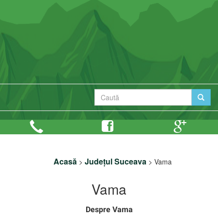
Acasă
Județul Suceava
>
>
Vama
Vama
Despre Vama