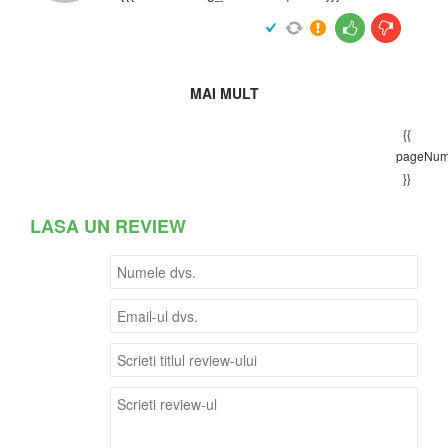
MAI MULT
{{
pageNum
}}
LASA UN REVIEW