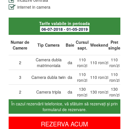
incalzire centrala
internet in camera
Tarife valabile in perioada
06-07-2018 - 01-05-2019
Numar de
Cursul
Pret
Tip Camera
Baie
Weekend
Camere
sapt.
single
Camera dubla
110
110
2
da
110 ron/zi
matrimoniala
ron/zi
ron/zi
110
110
3
Camera dubla twin
da
110 ron/zi
ron/zi
ron/zi
130
130
2
Camera tripla
da
130 ron/zi
ron/zi
ron/zi
În cazul rezervării telefonice, vă sfătuim să rezervați și prin
formularul de rezervare.
REZERVA ACUM