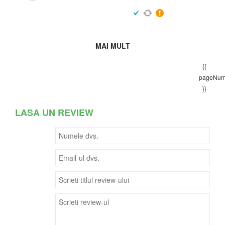
MAI MULT
{{
pageNum
}}
LASA UN REVIEW