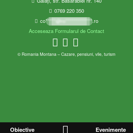
Galați, str. Basarabiei nr. 140
0769 220 350
co*****@ro*************.ro
Acceseaza Formularul de Contact
© Romania Montana – Cazare, pensiuni, vile, turism
Obiective
Evenimente