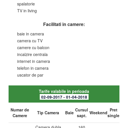
spalatorie
TV in living
Facilitati in camere:
baie in camera
camera cu TV
camere cu balcon
incalzire centrala
internet in camera
telefon in camera
uscator de par
Tarife valabile in perioada
02-09-2017 - 01-04-2018
Numar de
Cursul
Pret
Tip Camera
Baie
Weekend
Camere
sapt.
single
Camera dubla
160