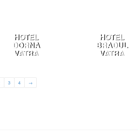
HOTEL
HOTEL
DORNA
BRADUL
VATRA
VATRA
DORNEI
DORNEI
2
3
4
→