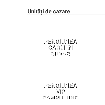
Unități de cazare
PENSIUNEA
CARMEN
SILVAE
VORONET
PENSIUNEA
VIP
CAMPULUNG
MOLDOVENE