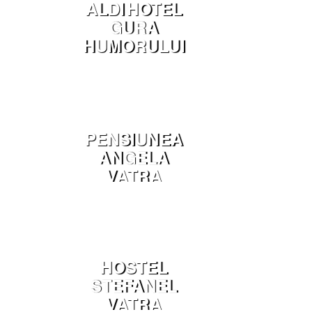
ALDI HOTEL
GURA
HUMORULUI
PENSIUNEA
ANGELA
VATRA
DORNEI
HOSTEL
STEFANEL
VATRA