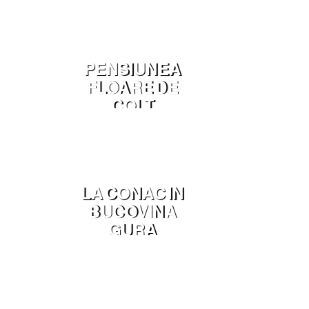
SC
PENSIUNEA
FLOARE DE
COLT
MANASTIREA
HUMORULUI
LA CONAC IN
BUCOVINA
GURA
HUMORULUI