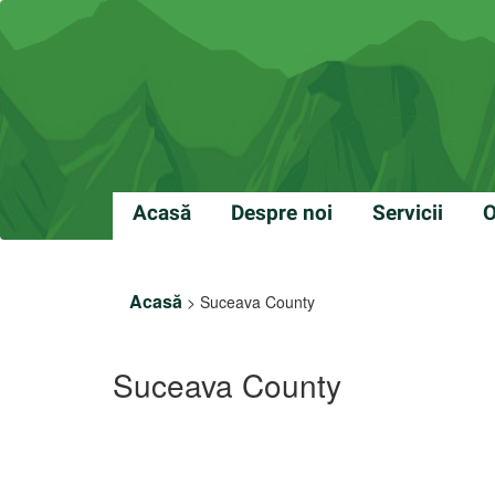
Acasă
Despre noi
Servicii
O
Acasă
>
Suceava County
Suceava County