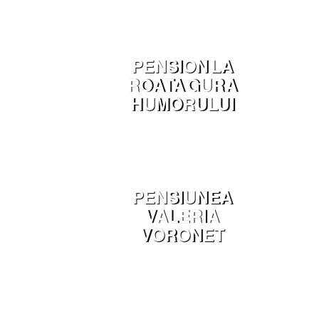
SC
PENSION LA
ROATA GURA
HUMORULUI
PENSIUNEA
VALERIA
VORONET