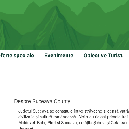
ferte speciale
Evenimente
Obiective Turist.
Despre Suceava County
Judeţul Suceava se constituie într-o străveche şi densă vatr
civilizaţie şi cultură românească. Aici s-au ridicat primele trei
Moldovei: Baia, Siret şi Suceava, cetăţile Şcheia şi Cetatea
Sucevei.