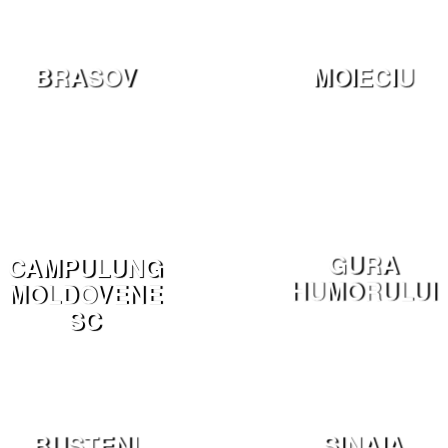
BRASOV
MOIECIU
GURA
CAMPULUNG
HUMORULUI
MOLDOVENE
SC
BUSTENI
SINAIA