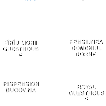
PENSIUNEA
PÎRÎU' MORII
DOMENIUL
GUESTHOUS
DORNEI
E
DORNA ARINI
MĂNĂSTIREA
HUMORULUI
IRIS PENSION
ROYAL
BUCOVINA
GUESTHOUS
E
CAMPULUNG