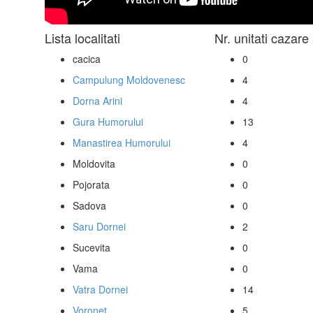
Lista localitati
Nr. unitati cazare
cacica
0
Campulung Moldovenesc
4
Dorna Arini
4
Gura Humorului
13
Manastirea Humorului
4
Moldovita
0
Pojorata
0
Sadova
0
Saru Dornei
2
Sucevita
0
Vama
0
Vatra Dornei
14
Voronet
5