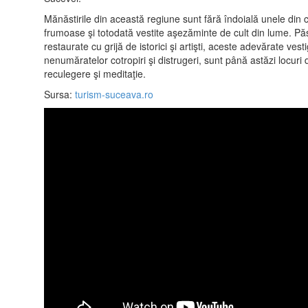
Mănăstirile din această regiune sunt fără îndoială unele din 
frumoase şi totodată vestite aşezăminte de cult din lume. Păs
restaurate cu grijă de istorici şi artişti, aceste adevărate vesti
nenumăratelor cotropiri şi distrugeri, sunt până astăzi locuri 
reculegere şi meditaţie.
Sursa:
turism-suceava.ro