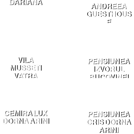
DARIANA
ANDREEA
GUESTHOUS
E
MANASTIREA
HUMORULUI
VILA
PENSIUNEA
MUSSETI
IZVORUL
VATRA
BUCOVINEI
DORNEI
SARU
DORNEI
CEMIRA LUX
PENSIUNEA
DORNA ARINI
CRIS DORNA
ARINI