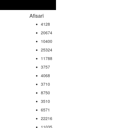
Afisari
4128
20674
10400
25324
11788
3757
4068
3710
8750
3510
6571
22216
11035