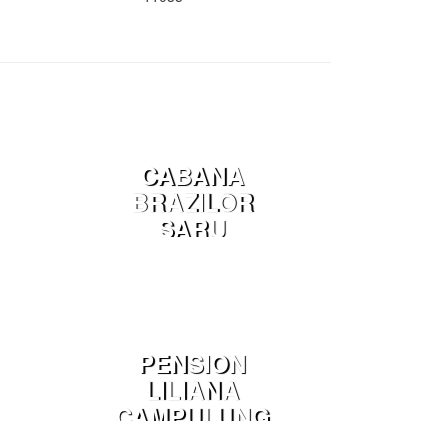
CABANA
BRAZILOR
SARU
DORNEI
PENSION
LILIANA
CAMPULUNG
MOLDOVENE