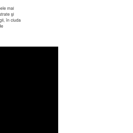
cele mai
trate şi
gii, în ciuda
de