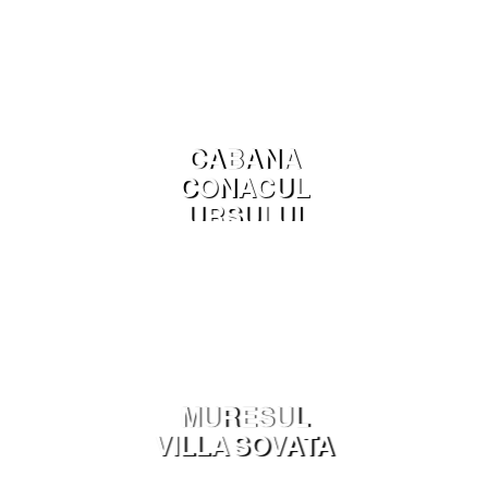
CABANA
CONACUL
URSULUI
AREFU
MURESUL
VILLA SOVATA