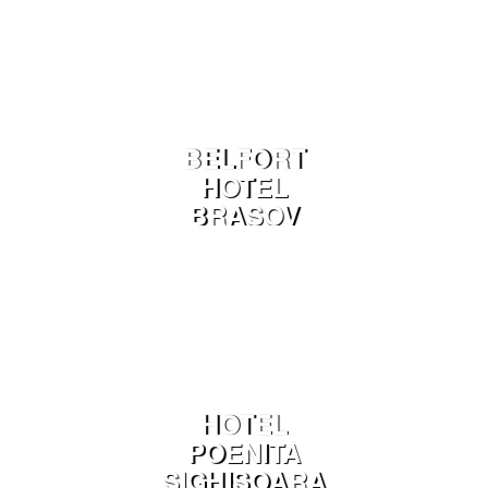
BELFORT
HOTEL
BRASOV
HOTEL
POENITA
SIGHISOARA