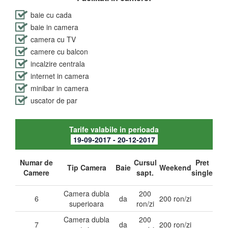
baie cu cada
baie in camera
camera cu TV
camere cu balcon
incalzire centrala
internet in camera
minibar in camera
uscator de par
Tarife valabile in perioada
19-09-2017 - 20-12-2017
Numar de
Cursul
Pret
Tip Camera
Baie
Weekend
Camere
sapt.
single
Camera dubla
200
6
da
200 ron/zi
superioara
ron/zi
Camera dubla
200
7
da
200 ron/zi