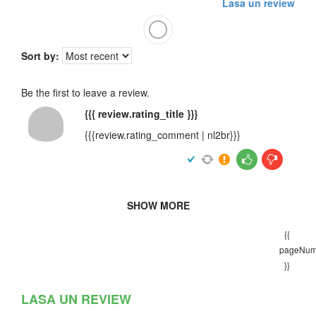
Lasa un review
Sort by:
Be the first to leave a review.
{{{ review.rating_title }}}
{{{review.rating_comment | nl2br}}}
SHOW MORE
{{
pageNum
}}
LASA UN REVIEW