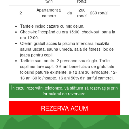
twin
ron/zi
Apartament 2
260
2
da
260 ron/zi
camere
ron/zi
Tarifele includ cazare cu mic dejun.
Check-in: începând cu ora 15:00, check-out: pana la
ora 12:00.
Oferim gratuit acces la piscina interioara incalzita,
sauna uscata, sauna umeda, sala de fitness, loc de
joaca pentru copii.
Tarifele sunt pentru 2 persoane sau single. Tarife
suplimentare copii: 0-6 ani beneficiaza de gratuitate
folosind paturile existente, 6-12 ani 30 lei/noapte, 12-
16 ani 60 lei/noapte, 16 ani 50% din tariful camerei.
În cazul rezervării telefonice, vă sfătuim să rezervați și prin
formularul de rezervare.
REZERVA ACUM