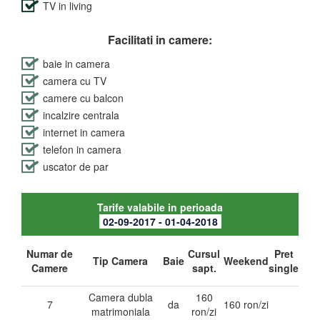
TV in living
Facilitati in camere:
baie in camera
camera cu TV
camere cu balcon
incalzire centrala
internet in camera
telefon in camera
uscator de par
Tarife valabile in perioada
02-09-2017 - 01-04-2018
Numar de
Cursul
Pret
Tip Camera
Baie
Weekend
Camere
sapt.
single
Camera dubla
160
7
da
160 ron/zi
matrimoniala
ron/zi