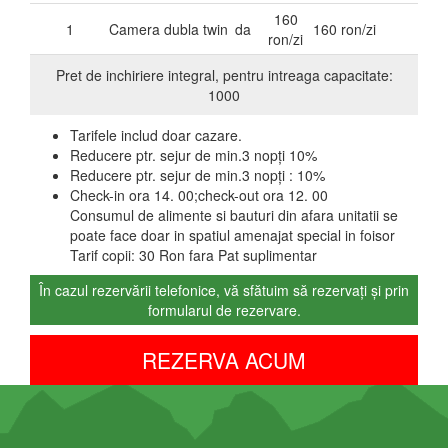
160
1
Camera dubla twin
da
160 ron/zi
ron/zi
Pret de inchiriere integral, pentru intreaga capacitate:
1000
Tarifele includ doar cazare.
Reducere ptr. sejur de min.3 nopți 10%
Reducere ptr. sejur de min.3 nopți :
10%
Check-in ora 14. 00;check-out ora 12. 00
Consumul de alimente si bauturi din afara unitatii se
poate face doar in spatiul amenajat special in foisor
Tarif copii: 30 Ron fara Pat suplimentar
În cazul rezervării telefonice, vă sfătuim să rezervați și prin
formularul de rezervare.
REZERVA ACUM