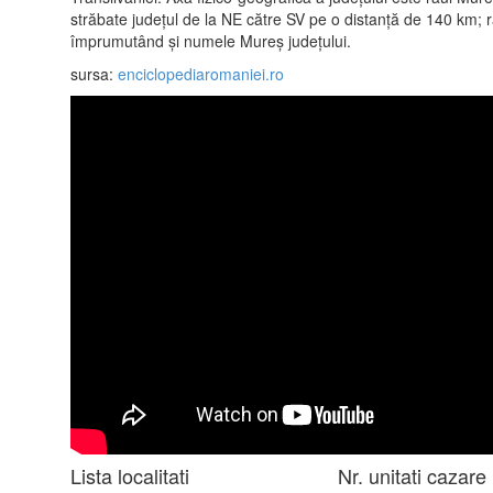
străbate judeţul de la NE către SV pe o distanţă de 140 km; r
împrumutând şi numele Mureş judeţului.
sursa:
enciclopediaromaniei.ro
Lista localitati
Nr. unitati cazare