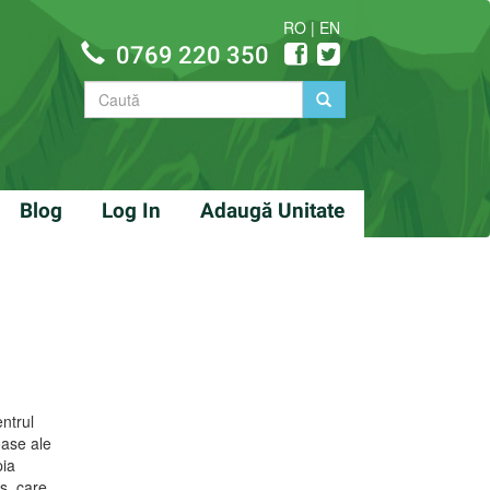
RO
|
EN
0769 220 350
Blog
Log In
Adaugă Unitate
entrul
oase ale
pia
eş, care