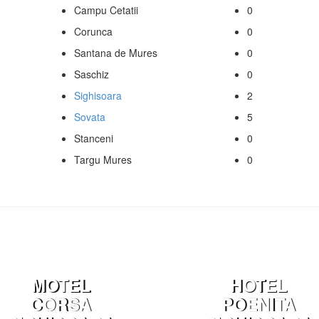
Campu Cetatii
0
Corunca
0
Santana de Mures
0
Saschiz
0
Sighisoara
2
Sovata
5
Stanceni
0
Targu Mures
0
MOTEL
HOTEL
CORSA
POENITA