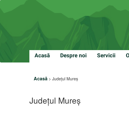
Acasă
Despre noi
Servicii
O
Acasă
>
Județul Mureş
Județul Mureş