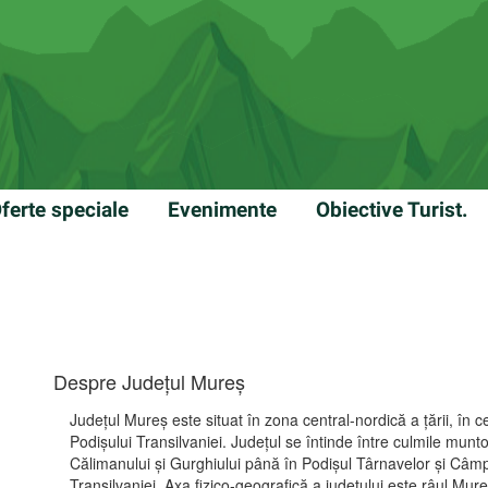
ferte speciale
Evenimente
Obiective Turist.
Despre Județul Mureş
Judeţul Mureş este situat în zona central-nordică a ţării, în c
Podişului Transilvaniei. Judeţul se întinde între culmile munt
Călimanului şi Gurghiului până în Podişul Târnavelor şi Câm
Transilvaniei. Axa fizico-geografică a judeţului este râul Mur