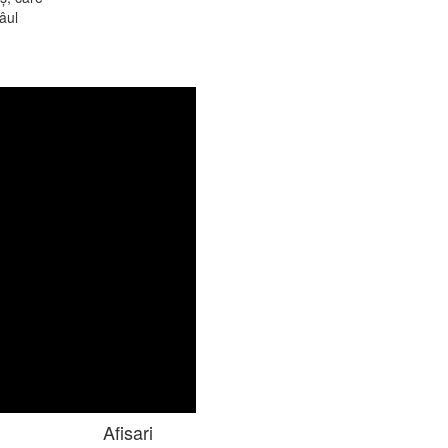
âul
Afisari